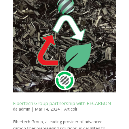
Fibertech Group partnership with RECARBON
da
admin
|
Mar 14, 2024
|
Articoli
Fibertech Group, a leading provider of advanced
carbon fiber prepregging solutions, is delighted to